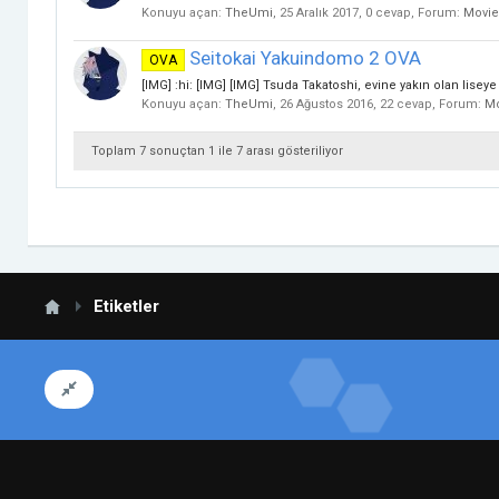
Konuyu açan:
TheUmi
,
25 Aralık 2017
, 0 cevap, Forum:
Movie
Seitokai Yakuindomo 2 OVA
OVA
[IMG] :hi: [IMG] [IMG] Tsuda Takatoshi, evine yakın olan lisey
Konuyu açan:
TheUmi
,
26 Ağustos 2016
, 22 cevap, Forum:
Mo
Toplam 7 sonuçtan 1 ile 7 arası gösteriliyor
Etiketler