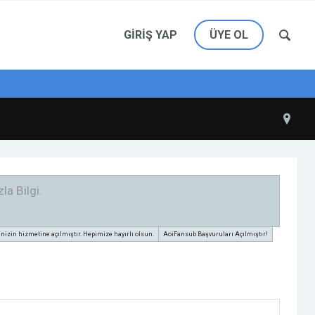
GIRIŞ YAP
ÜYE OL
la Bilgi.
zin hizmetine açılmıştır. Hepimize hayırlı olsun.
AoiFansub Başvuruları Açılmıştır!