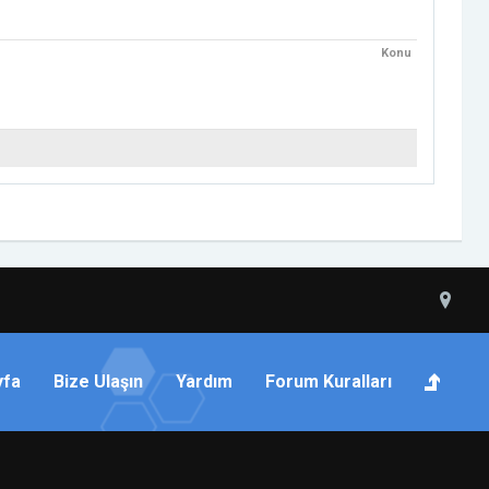
Konu
yfa
Bize Ulaşın
Yardım
Forum Kuralları