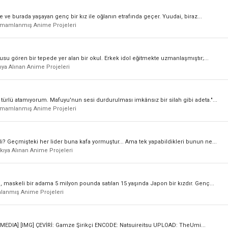
e ve burada yaşayan genç bir kız ile oğlanın etrafında geçer. Yuudai, biraz...
mamlanmış Anime Projeleri
u gören bir tepede yer alan bir okul. Erkek idol eğitmekte uzmanlaşmıştır;...
ıya Alınan Anime Projeleri
r türlü atamıyorum. Mafuyu'nun sesi durdurulması imkânsız bir silah gibi adeta."...
mamlanmış Anime Projeleri
i? Geçmişteki her lider buna kafa yormuştur... Ama tek yapabildikleri bunun ne...
kıya Alınan Anime Projeleri
un, maskeli bir adama 5 milyon pounda satılan 15 yaşında Japon bir kızdır. Genç...
anmış Anime Projeleri
. [MEDIA] [IMG] ÇEVİRİ: Gamze Şirikçi ENCODE: Natsuireitsu UPLOAD: TheUmi...