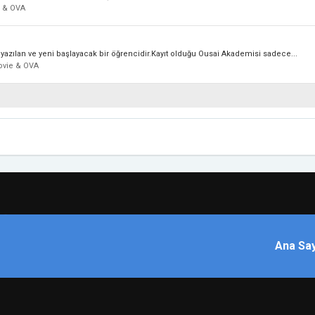
 & OVA
e yazılan ve yeni başlayacak bir öğrencidir.Kayıt olduğu Ousai Akademisi sadece...
vie & OVA
Ana Sa