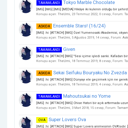
Tokyo Marble Chocolate
TAMAMLANDI
[IMG] [IMG] [IMG] [MEDIA] Hikâye iki kulenin olduğu bir şehird
Konuyu açan:
TheUmi
,
23 Temmuz 2022
, 0 cevap, Forum:
Ta
Ensemble Stars! (16/24)
ASKIDA
[IMG] :hi: [ATTACH] [IMG] Özel Yumenosaki Akademisi, okyanus
Konuyu açan:
TheUmi
,
5 Ağustos 2019
, 14 cevap, Forum:
Ask
Given
TAMAMLANDI
[IMG] :hi: [ATTACH] [IMG] "Sesi içime işledi sanki. Kafadan bi
Konuyu açan:
TheUmi
,
18 Temmuz 2019
, 8 cevap, Forum:
Ta
Sekai Seifuku Bouryaku No Zvezda
ASKIDA
[IMG] :hi: [ATTACH] [IMG] Dünyayı ele geçirmek için ne gerekl
Konuyu açan:
TheUmi
,
18 Temmuz 2019
, 4 cevap, Forum:
As
Mahoutsukai no Yome
TAMAMLANDI
[IMG] :hi: [ATTACH] [IMG] Chise Hatori bir açık arttırmada uz
Konuyu açan:
TheUmi
,
3 Mart 2018
, 15 cevap, Forum:
Tamaml
Super Lovers Ova
OVA
[IMG] :hi: [ATTACH] [IMG] Super Lovers animesinin OVA'sıdır