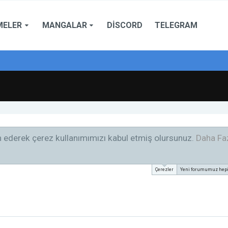
MELER
MANGALAR
DISCORD
TELEGRAM
am ederek çerez kullanımımızı kabul etmiş olursunuz.
Daha Faz
Çerezler
Yeni forumumuz hepini