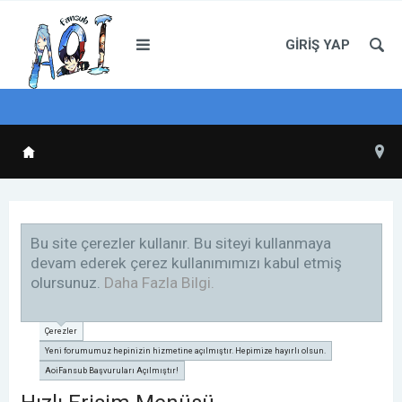
GIRIŞ YAP
Bu site çerezler kullanır. Bu siteyi kullanmaya
devam ederek çerez kullanımımızı kabul etmiş
olursunuz.
Daha Fazla Bilgi.
Çerezler
Yeni forumumuz hepinizin hizmetine açılmıştır. Hepimize hayırlı olsun.
AoiFansub Başvuruları Açılmıştır!