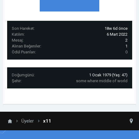
Son Hareket:
18w 6d önce
Katılım:
6 Mart 2022
Mesaj:
2
Alınan Beğeniler:
1
Ödül Puanları:
0
Doğumgünü:
1 Ocak 1979
(Yaş: 47)
Şehir:
some where middle of world
Üyeler
x11