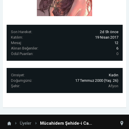
Son Hareket:
2d 5h önce
Katılım:
19 Nisan 2017
Mesaj:
12
Alınan Beğeniler:
6
Ödül Puanları:
0
Cinsiyet:
Kadın
Doğumgünü:
17 Temmuz 2000
(Yaş: 26)
Şehir:
Afyon
Üyeler
Mücahidem Şehide-i Cahide