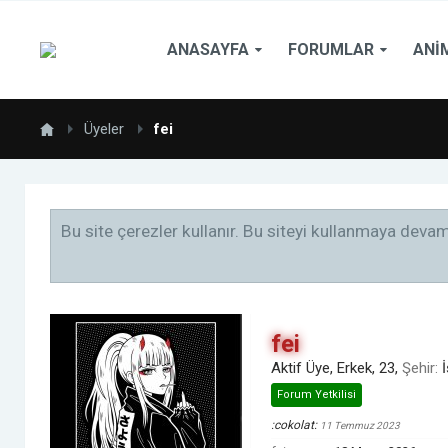
ANASAYFA
FORUMLAR
ANI
Üyeler
fei
Bu site çerezler kullanır. Bu siteyi kullanmaya dev
fei
Aktif Üye
, Erkek, 23,
Şehir:
Forum Yetkilisi
:cokolat:
11 Temmuz 2023