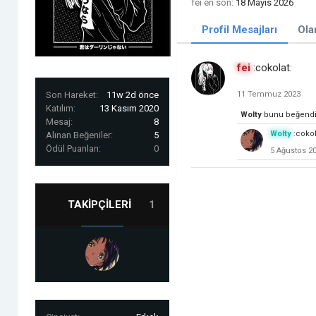
fei en son:
18 Mayıs 2026
Profil Mesajları
Ola
fei
:cokolat:
Son Hareket:
11w 2d önce
11 Temmuz 2023
Katılım:
13 Kasım 2020
Wolty
bunu beğendi
Mesaj:
8
Wolty
:cokol
Alınan Beğeniler:
5
Ödül Puanları:
0
5 Ağustos 2
TAKIPÇILERI
1