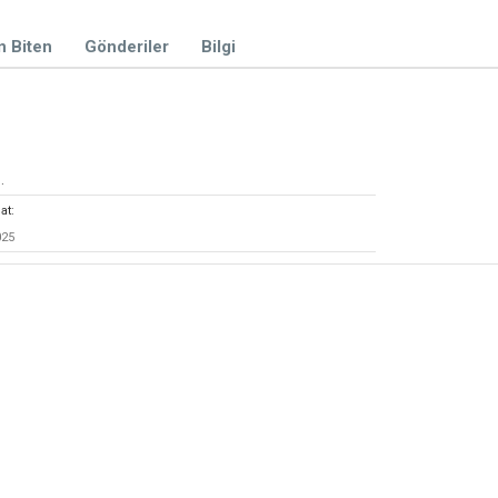
n Biten
Gönderiler
Bilgi
.
at:
025