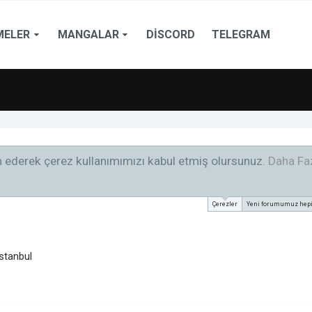
MELER
MANGALAR
DISCORD
TELEGRAM
am ederek çerez kullanımımızı kabul etmiş olursunuz.
Daha Faz
Çerezler
Yeni forumumuz hepini
İstanbul