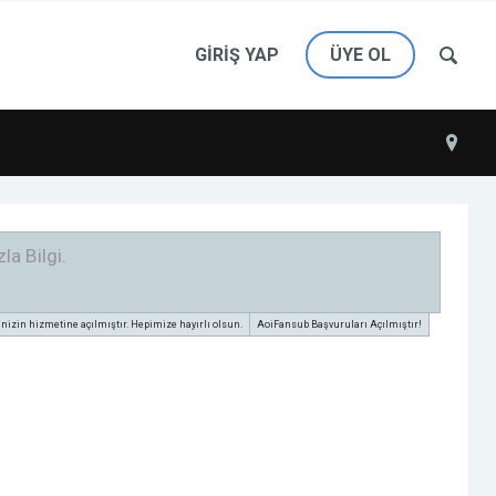
GIRIŞ YAP
ÜYE OL
la Bilgi.
zin hizmetine açılmıştır. Hepimize hayırlı olsun.
AoiFansub Başvuruları Açılmıştır!