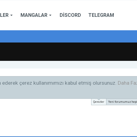
LER
MANGALAR
DISCORD
TELEGRAM
am ederek çerez kullanımımızı kabul etmiş olursunuz.
Daha Faz
Çerezler
Yeni forumumuz hepini