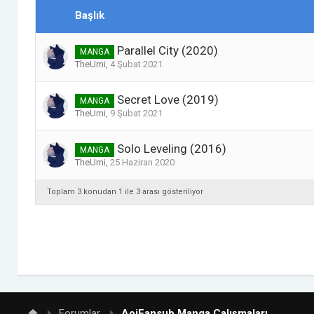
Başlık
Parallel City (2020)
MANGA
TheUmi
,
4 Şubat 2021
Secret Love (2019)
MANGA
TheUmi
,
9 Şubat 2021
Solo Leveling (2016)
MANGA
TheUmi
,
25 Haziran 2020
Toplam 3 konudan 1 ile 3 arası gösteriliyor
Forumlar
AoiFansub Manga Çalışmaları