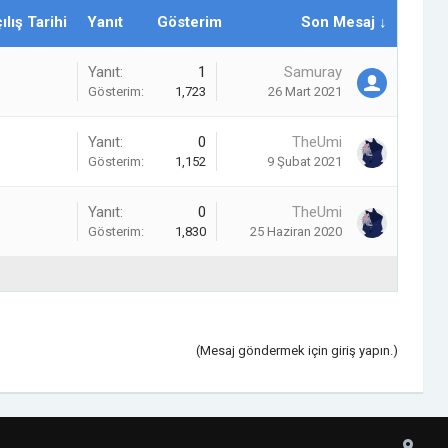
ılış Tarihi
Yanıt
Gösterim
Son Mesaj ↓
Yanıt:
1
Samuray
Gösterim:
1,723
26 Mart 2021
Yanıt:
0
TheUmi
Gösterim:
1,152
9 Şubat 2021
Yanıt:
0
TheUmi
Gösterim:
1,830
25 Haziran 2020
(Mesaj göndermek için giriş yapın.)