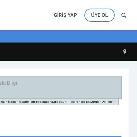
GIRIŞ YAP
ÜYE OL
la Bilgi.
zin hizmetine açılmıştır. Hepimize hayırlı olsun.
AoiFansub Başvuruları Açılmıştır!