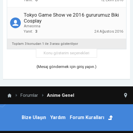
Tokyo Game Show ve 2016 gururumuz Biki
Cosplay
Ameonna
Yanıt:
3
24 Ağustos 2016
Toplam 3 konudan 1 ile 3 arası gösteriliyor
Konu gösterim seçenekleri
(Mesaj göndermek için giriş yapın.)
Forumlar
Anime Genel
Bize Ulaşın
Yardım
Forum Kuralları