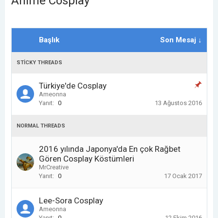
Anime Cosplay
Başlık
Son Mesaj ↓
STICKY THREADS
Türkiye'de Cosplay
Ameonna
Yanıt:
0
13 Ağustos 2016
NORMAL THREADS
2016 yılında Japonya'da En çok Rağbet
Gören Cosplay Köstümleri
MrCreative
Yanıt:
0
17 Ocak 2017
Lee-Sora Cosplay
Ameonna
Yanıt:
0
12 Ekim 2016